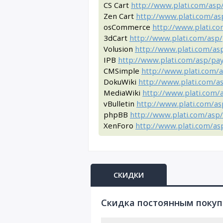
CS Cart
http://www.plati.com/as
Zen Cart
http://www.plati.com/a
osCommerce
http://www.plati.c
3dCart
http://www.plati.com/asp
Volusion
http://www.plati.com/a
IPB
http://www.plati.com/asp/pa
CMSimple
http://www.plati.com/
DokuWiki
http://www.plati.com/
MediaWiki
http://www.plati.com
vBulletin
http://www.plati.com/a
phpBB
http://www.plati.com/asp
XenForo
http://www.plati.com/a
СКИДКИ
Cкидка постоянным поку