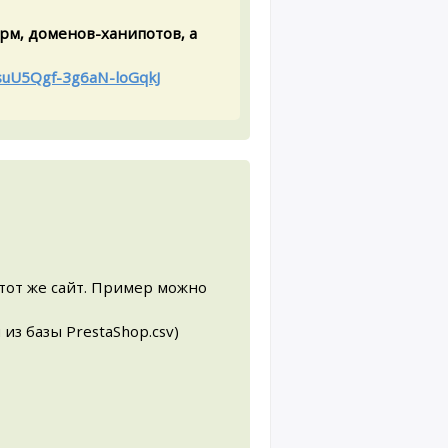
рм, доменов-ханипотов, а
ksuU5Qgf-3g6aN-loGqkJ
 тот же сайт. Пример можно
из базы PrestaShop.csv)