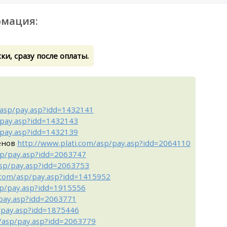
мация:
и, сразу после оплаты.
/asp/pay.asp?idd=1432141
/pay.asp?idd=1432143
/pay.asp?idd=1432139
енов
http://www.plati.com/asp/pay.asp?idd=2064110
sp/pay.asp?idd=2063747
asp/pay.asp?idd=2063753
i.com/asp/pay.asp?idd=1415952
sp/pay.asp?idd=1915556
/pay.asp?idd=2063771
p/pay.asp?idd=1875446
m/asp/pay.asp?idd=2063779