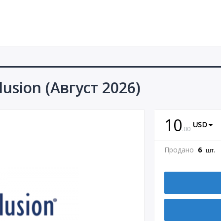
usion (Август 2026)
10
USD
.
00
Продано
6
шт.