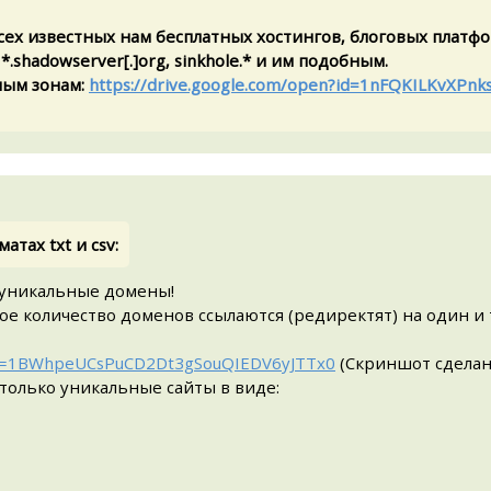
сех известных нам бесплатных хостингов, блоговых платфо
.shadowserver[.]org, sinkhole.* и им подобным.
ным зонам:
https://drive.google.com/open?id=1nFQKILKvXPn
атах txt и csv:
о уникальные домены!
ое количество доменов ссылаются (редиректят) на один и
?id=1BWhpeUCsPuCD2Dt3gSouQIEDV6yJTTx0
(Cкриншот сделан 
только уникальные сайты в виде: